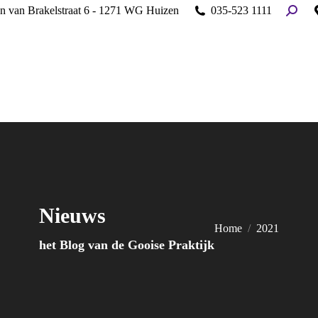
Home
an van Brakelstraat 6 - 1271 WG Huizen
035-523 1111
Search
Over ons
Hulpaanbod
Vergoedingen en tarieven
Aanmelden
Vacatures
Cliëntenportaal
Nieuws
Je bent hier:
Home
2021
het Blog van de Gooise Praktijk